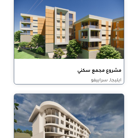
مشروع مجمع سكني
ايليجا, سراييفو