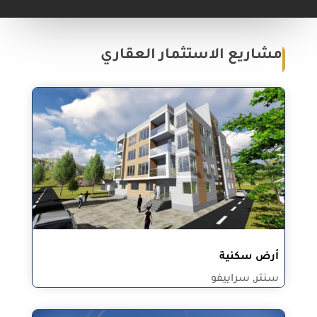
مشاريع الاستثمار العقاري
أرض سكنية
سنتر, سراييفو