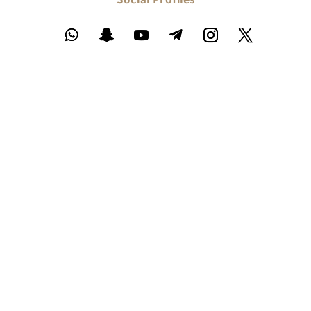
Social Profiles
Phone
+(387)62-457-665
Email
info@bosniaexplorer.com
هدفنا خدمة عملائنا على أكمل وجه وتقديم كل المصادر
اللازمة لتحقيق ذلك
البوسنة والهرسك ترحب بكم