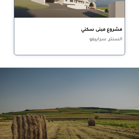
مشروع مبنى سكني
السنتر, سراييفو